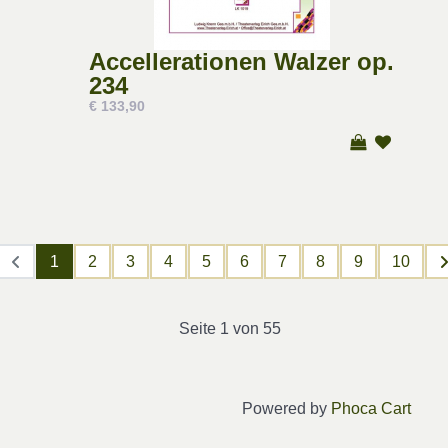
Accellerationen Walzer op.
234
€ 133,90
1
2
3
4
5
6
7
8
9
10
Seite 1 von 55
Powered by
Phoca Cart