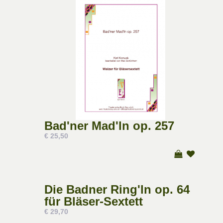
Bad'ner Mad'ln op. 257
€ 25,50
Die Badner Ring'ln op. 64
für Bläser-Sextett
€ 29,70