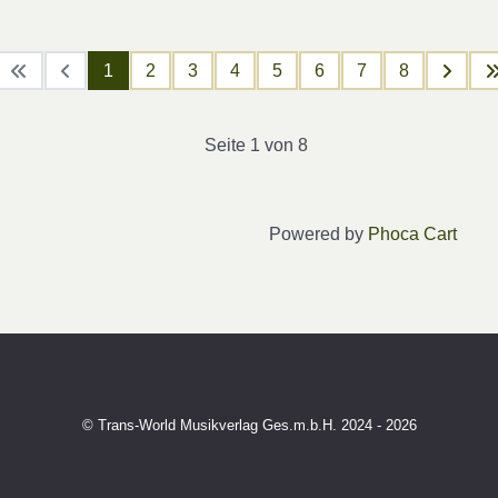
1
2
3
4
5
6
7
8
Seite 1 von 8
Powered by
Phoca Cart
© Trans-World Musikverlag Ges.m.b.H. 2024 - 2026