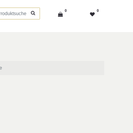
0
0
e