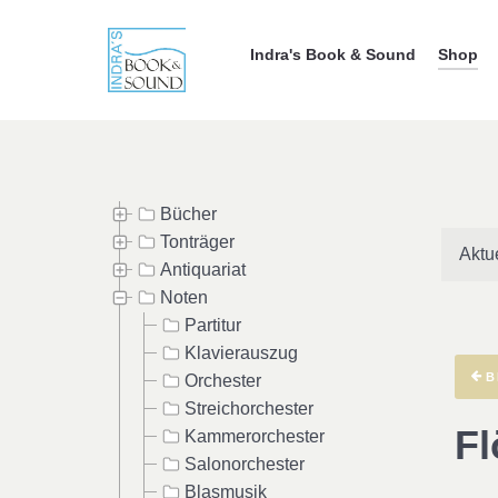
Indra's Book & Sound
Shop
Bücher
Tonträger
Aktu
Antiquariat
Noten
Partitur
Klavierauszug
B
Orchester
Streichorchester
Fl
Kammerorchester
Salonorchester
Blasmusik