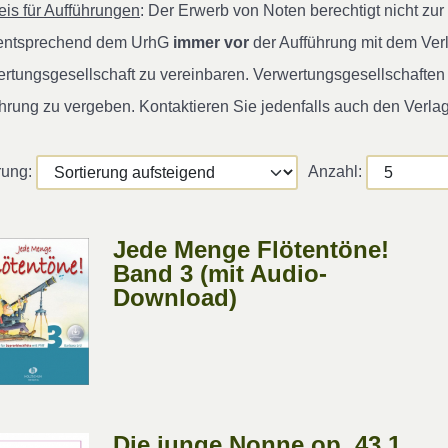
is für Aufführungen
: Der Erwerb von Noten berechtigt nicht z
 entsprechend dem UrhG
immer vor
der Aufführung mit dem Ver
rtungsgesellschaft zu vereinbaren. Verwertungsgesellschaften s
hrung zu vergeben. Kontaktieren Sie jedenfalls auch den Verla
rung:
Anzahl:
Jede Menge Flötentöne!
Band 3 (mit Audio-
Download)
Die junge Nonne op. 43,1