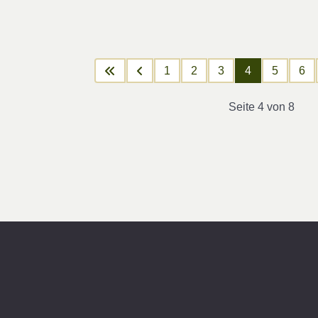
1
2
3
4
5
6
Seite 4 von 8