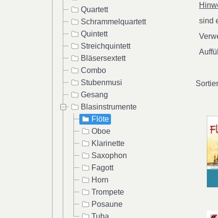
Hinwe
Quartett
sind
Schrammelquartett
Quintett
Verwe
Streichquintett
Auffü
Bläsersextett
Combo
Stubenmusi
Sortie
Gesang
Blasinstrumente
Flöte
Oboe
Klarinette
Saxophon
Fagott
Horn
Trompete
Posaune
Tuba