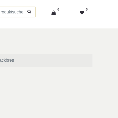
0
0
ackbrett