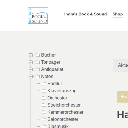
Indra's Book & Sound
Shop
Bücher
Tonträger
Aktu
Antiquariat
Noten
Partitur
Klavierauszug
S
Orchester
Streichorchester
Ha
Kammerorchester
Salonorchester
Blasmusik