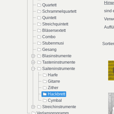
Hinwe
Quartett
sind
Schrammelquartett
Quintett
Verwe
Streichquintett
Auffü
Bläsersextett
Combo
Stubenmusi
Sortie
Gesang
Blasinstrumente
Tasteninstrumente
Saiteninstrumente
Harfe
Gitarre
Zither
Hackbrett
Cymbal
Streichinstrumente
Verlagsprogramm