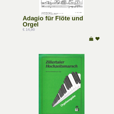
Adagio für Flöte und
Orgel
€ 14,90