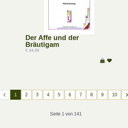
Der Affe und der
Bräutigam
€ 34,30
1
2
3
4
5
6
7
8
9
10
Seite 1 von 141