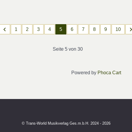
1
2
3
4
5
6
7
8
9
10
Seite 5 von 30
Powered by
Phoca Cart
© Trans-World Musikverlag Ges.m.b.H. 2024 - 2026