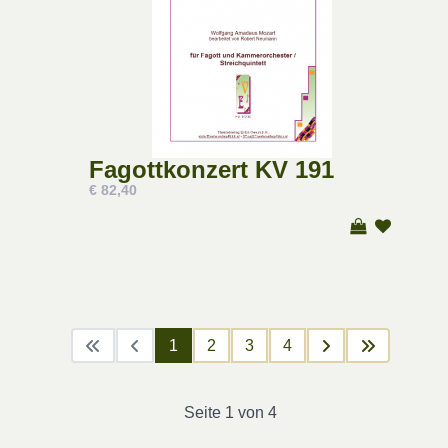
Fagottkonzert KV 191
€ 82,40
1
2
3
4
Seite 1 von 4