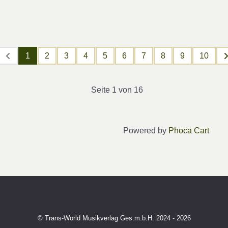
1
2
3
4
5
6
7
8
9
10
Seite 1 von 16
Powered by
Phoca Cart
© Trans-World Musikverlag Ges.m.b.H. 2024 - 2026