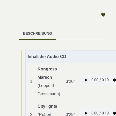
BESCHREIBUNG
Inhalt der Audio-CD
Kongress
Marsch
1.
3'20"
(Leopold
Grossmann)
City lights
2.
(Robert
3'29"