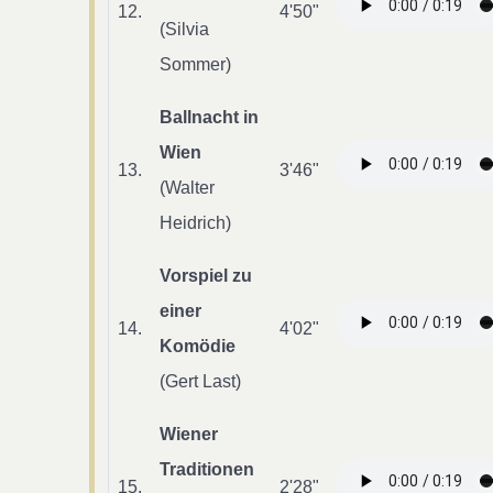
12.
4'50"
(Silvia
Sommer)
Ballnacht in
Wien
13.
3'46"
(Walter
Heidrich)
Vorspiel zu
einer
14.
4'02"
Komödie
(Gert Last)
Wiener
Traditionen
15.
2'28"