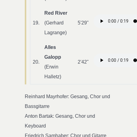
Red River
19.
(Gerhard
5'29"
Lagrange)
Alles
Galopp
20.
2'42"
(Erwin
Halletz)
Reinhard Mayrhofer: Gesang, Chor und
Bassgitarre
Anton Bartak: Gesang, Chor und
Keyboard
Friedrich Samhaber: Chor und Gitarre