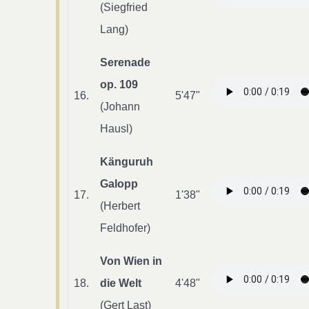
(Siegfried
Lang)
Serenade
op. 109
16.
5'47"
(Johann
Hausl)
Känguruh
Galopp
17.
1'38"
(Herbert
Feldhofer)
Von Wien in
18.
die Welt
4'48"
(Gert Last)