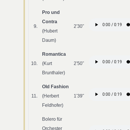
Pro und
Contra
9.
2'30"
(Hubert
Daum)
Romantica
10.
(Kurt
2'50"
Brunthaler)
Old Fashion
11.
(Herbert
1'39"
Feldhofer)
Bolero für
Orchester