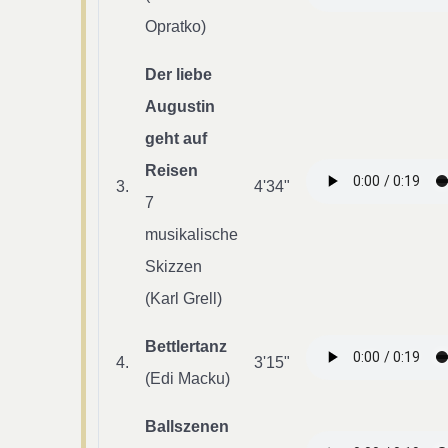
Opratko)
Der liebe
Augustin
geht auf
Reisen
3.
4'34"
7
musikalische
Skizzen
(Karl Grell)
Bettlertanz
4.
3'15"
(Edi Macku)
Ballszenen